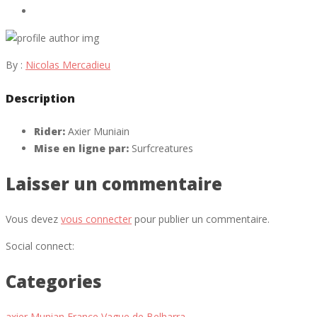
By :
Nicolas Mercadieu
Description
Rider:
Axier Muniain
Mise en ligne par:
Surfcreatures
Laisser un commentaire
Vous devez
vous connecter
pour publier un commentaire.
Social connect:
Categories
axier Munian
France
Vague de Belharra