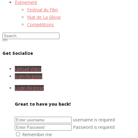
Événement
Festival du Film
Nuit de La Glisse
Compétitions
Get Socialize
Upload Video
login/Register
Login/Register
Great to have you back!
username is required
Password is required
Remember me