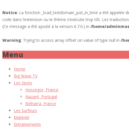
Notice
: La fonction _load_textdomain_just_in_time a été appelée 
code dans l’extension ou le thème s’exécute trop tôt. Les traducti
(Ce message a été ajouté à la version 6.7.0.) in
/home/adminmass
Warning
: Trying to access array offset on value of type null in
/ho
Menu
Home
Big Wave TV
Les Spots
Hossegor, France
Nazaré, Portugal
Belharra, France
Les Surfeurs
Matériel
Entrainements