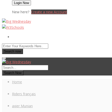
New here?
Create a new Account
Search now
Search Now
Home
Riders français
axier Munian