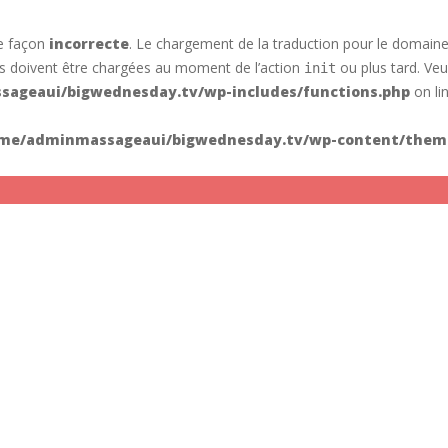
de façon
incorrecte
. Le chargement de la traduction pour le domain
ons doivent être chargées au moment de l’action
ou plus tard. Veui
init
ageaui/bigwednesday.tv/wp-includes/functions.php
on li
me/adminmassageaui/bigwednesday.tv/wp-content/theme